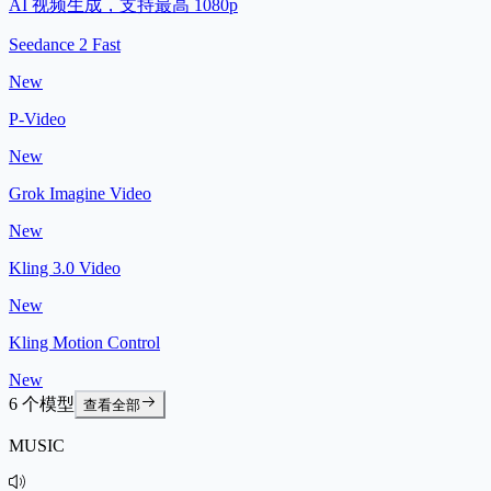
AI 视频生成，支持最高 1080p
Seedance 2 Fast
New
P-Video
New
Grok Imagine Video
New
Kling 3.0 Video
New
Kling Motion Control
New
6 个模型
查看全部
MUSIC