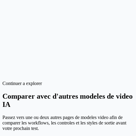
Quand utiliser texte vers video plutot qu'image vers video ?
Quand choisir video vers video ?
Faut-il laisser l'audio synchronise active ?
Quelle est la limite principale a garder en tete ?
Continuer a explorer
Comparer avec d'autres modeles de video
IA
Passez vers une ou deux autres pages de modeles video afin de
comparer les workflows, les controles et les styles de sortie avant
votre prochain test.