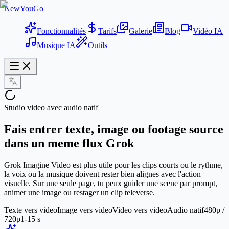
NewYouGo
Fonctionnalités
Tarifs
Galerie
Blog
Vidéo IA
Musique IA
Outils
Studio video avec audio natif
Fais entrer texte, image ou footage source
dans un meme flux Grok
Grok Imagine Video est plus utile pour les clips courts ou le rythme,
la voix ou la musique doivent rester bien alignes avec l'action
visuelle. Sur une seule page, tu peux guider une scene par prompt,
animer une image ou restager un clip televerse.
Texte vers video
Image vers video
Video vers video
Audio natif
480p /
720p
1-15 s