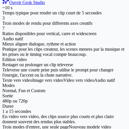
Ouvrir Grok Studio
~10 s
Temps typique pour rendre un clip court de 5 secondes
3
Trois modes de rendu pour differents axes creatifs
7
Ratios disponibles pour vertical, carre et widescreen
Audio natif
Mieux aligner dialogue, rythme et action
Pratique pour les clips createur, les scenes menees par la musique et
les prises ou le timing vocal compte beaucoup.
Edition video
Restager ou prolonger un clip televerse
Televerse une courte prise puis utilise le prompt pour changer
l'energie, l'accent ou la chute narrative.
Texte vers video
Image vers video
Video vers video
Audio natif
Modes
Normal, Fun et Custom
Sortie
480p ou 720p
Duree
1 a 15 secondes
En video vers video, des clips source plus courts et plus clairs
donnent souvent des rendus plus stables.
Trois modes d'entree, une seule page
Nouveau modele video