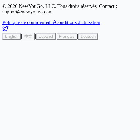
© 2026 NewYouGo, LLC. Tous droits réservés. Contact :
support@newyougo.com
Politique de confidentialité
Conditions d'utilisation
|
|
|
|
English
中文
Español
Français
Deutsch