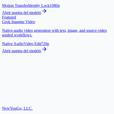
Motion Transfer
Identity Lock
1080p
Abrir pagina del modelo
Featured
Grok Imagine Video
Native-audio video generation with text, image, and source-video
guided workflows.
Native Audio
Video Edit
720p
Abrir pagina del modelo
NewYouGo, LLC.
Abrir Kling Studio
Ir a los ejemplos