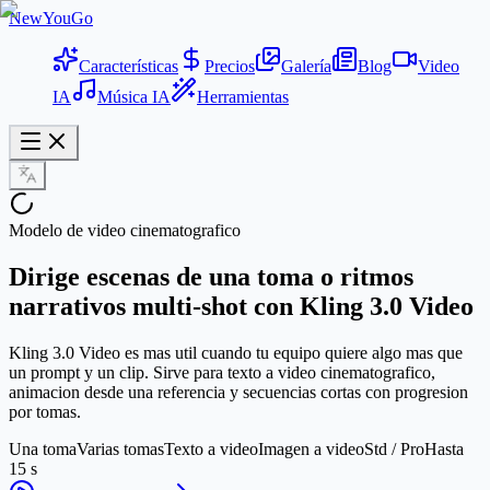
NewYouGo
Características
Precios
Galería
Blog
Video
IA
Música IA
Herramientas
Modelo de video cinematografico
Dirige escenas de una toma o ritmos
narrativos multi-shot con Kling 3.0 Video
Kling 3.0 Video es mas util cuando tu equipo quiere algo mas que
un prompt y un clip. Sirve para texto a video cinematografico,
animacion desde una referencia y secuencias cortas con progresion
por tomas.
Una toma
Varias tomas
Texto a video
Imagen a video
Std / Pro
Hasta
15 s