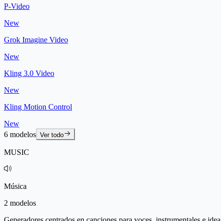
P-Video
New
Grok Imagine Video
New
Kling 3.0 Video
New
Kling Motion Control
New
6 modelos
Ver todo
MUSIC
Música
2 modelos
Generadores centrados en canciones para voces, instrumentales e idea