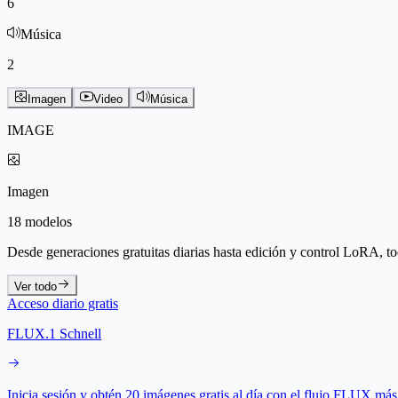
6
Música
2
Imagen
Video
Música
IMAGE
Imagen
18 modelos
Desde generaciones gratuitas diarias hasta edición y control LoRA, t
Ver todo
Acceso diario gratis
FLUX.1 Schnell
Inicia sesión y obtén 20 imágenes gratis al día con el flujo FLUX más