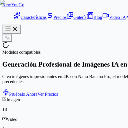
NewYouGo
Características
Precios
Galería
Blog
Video IA
Modelos compatibles
Generación Profesional de Imágenes IA e
Crea imágenes impresionantes en 4K con Nano Banana Pro, el modelo 
precedentes.
Pruébalo Ahora
Ver Precios
Imagen
18
Video