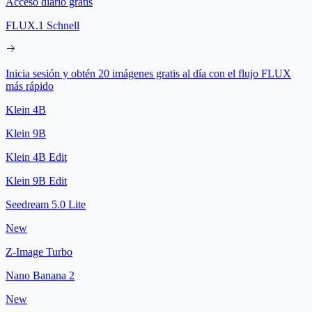
Acceso diario gratis
FLUX.1 Schnell
Inicia sesión y obtén 20 imágenes gratis al día con el flujo FLUX
más rápido
Klein 4B
Klein 9B
Klein 4B Edit
Klein 9B Edit
Seedream 5.0 Lite
New
Z-Image Turbo
Nano Banana 2
New