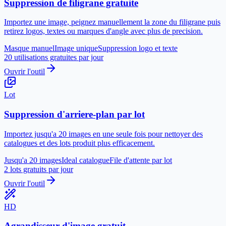
Suppression de filigrane gratuite
Importez une image, peignez manuellement la zone du filigrane puis
retirez logos, textes ou marques d'angle avec plus de precision.
Masque manuel
Image unique
Suppression logo et texte
20 utilisations gratuites par jour
Ouvrir l'outil
Lot
Suppression d'arriere-plan par lot
Importez jusqu'a 20 images en une seule fois pour nettoyer des
catalogues et des lots produit plus efficacement.
Jusqu'a 20 images
Ideal catalogue
File d'attente par lot
2 lots gratuits par jour
Ouvrir l'outil
HD
Agrandisseur d'image gratuit