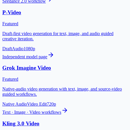
Seedance 2.0 workflow
P-Video
Featured
Draft-first video generation for text, image, and audio guided
creative iteration.
Draft
Audio
1080p
Independent model page
Grok Imagine Video
Featured
Native-audio video generation with text, image, and source-video
guided workflows.
Native Audio
Video Edit
720p
Text · Image · Video workflows
Kling 3.0 Video