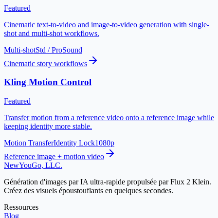
Featured
Cinematic text-to-video and image-to-video generation with single-
shot and multi-shot workflows.
Multi-shot
Std / Pro
Sound
Cinematic story workflows
Kling Motion Control
Featured
Transfer motion from a reference video onto a reference image while
keeping identity more stable.
Motion Transfer
Identity Lock
1080p
Reference image + motion video
NewYouGo, LLC.
Génération d'images par IA ultra-rapide propulsée par Flux 2 Klein.
Créez des visuels époustouflants en quelques secondes.
Ressources
Blog