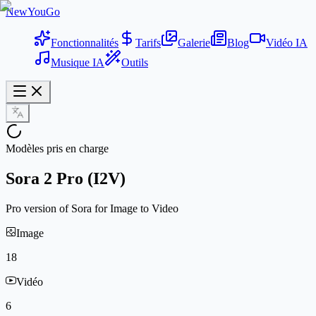
NewYouGo
Fonctionnalités
Tarifs
Galerie
Blog
Vidéo IA
Musique IA
Outils
Modèles pris en charge
Sora 2 Pro (I2V)
Pro version of Sora for Image to Video
Image
18
Vidéo
6