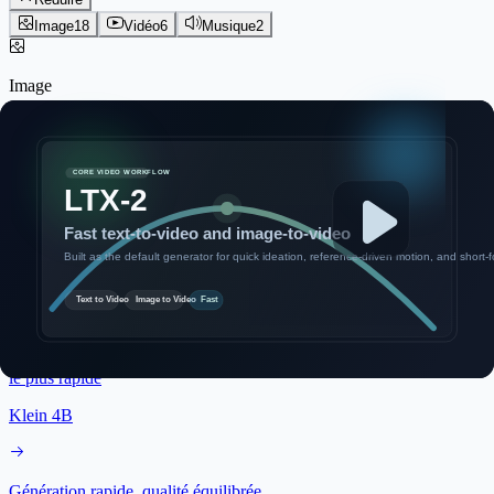
Image
18
Vidéo
6
Musique
2
Image
18 modèles
Des générations gratuites quotidiennes jusqu'à l'édition et au
contrôle LoRA, tout commence ici.
Tout voir
Accès gratuit quotidien
FLUX.1 Schnell
Connectez-vous pour 20 images gratuites par jour via le flux FLUX
le plus rapide
Klein 4B
Génération rapide, qualité équilibrée