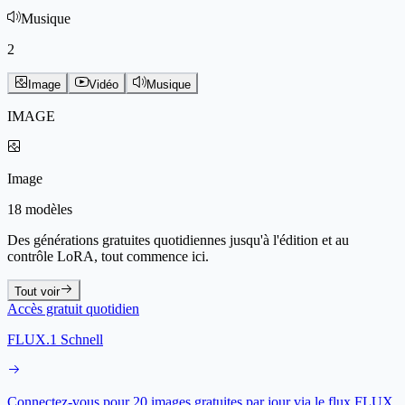
Musique
2
Image
Vidéo
Musique
IMAGE
Image
18 modèles
Des générations gratuites quotidiennes jusqu'à l'édition et au
contrôle LoRA, tout commence ici.
Tout voir
Accès gratuit quotidien
FLUX.1 Schnell
Connectez-vous pour 20 images gratuites par jour via le flux FLUX